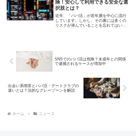
険！安心して利用できる安全な選
択肢とは？
近年、「パパ活」が若年層を中心に流行
しています。しかし、その裏には多くの
リスクが潜んでいることを忘れてはいけ
ません。特に、公共の場でのパパ活は男
女問わず多くの危険が伴います。最近、
トー横で15歳少女をパパ活相手として引
き合わせていた男が逮捕...
SNSでのパパ活は危険？未成年との関係
で逮捕されるケースが増加中
出会い系喫茶とパパ活・デートクラブの
違いとは？法的なグレーゾーンを解説
ホーム
ニュース