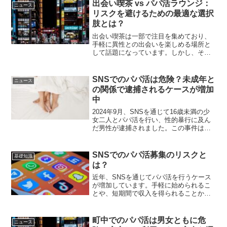
出会い喫茶 vs パパ活ラウンジ：
ニュース
リスクを避けるための最適な選択
肢とは？
出会い喫茶は一部で注目を集めており、
手軽に異性との出会いを楽しめる場所と
して話題になっています。しかし、その
自由度の高さが原因で、詐欺や安全性に
関する問題も多く報告されています。一
方で、パパ活ラウンジやデートクラブと
SNSでのパパ活は危険？未成年と
ニュース
いった、より管理された出...
の関係で逮捕されるケースが増加
中
2024年9月、SNSを通じて16歳未満の少
女二人とパパ活を行い、性的暴行に及ん
だ男性が逮捕されました。この事件は、
日本全国に大きな衝撃を与え、SNSでの
パパ活がいかに危険であるかが改めて浮
き彫りになりました。特に、年齢認証が
SNSでのパパ活募集のリスクと
基礎知識
不十分なSNS...
は？
近年、SNSを通じてパパ活を行うケース
が増加しています。手軽に始められるこ
とや、短期間で収入を得られることか
ら、多くの若者が興味を持っています。
しかし、SNSを利用したパパ活には、多
くのリスクが潜んでおり、未成年者が巻
町中でのパパ活は男女ともに危
ニュース
き込まれる事件も発生し...