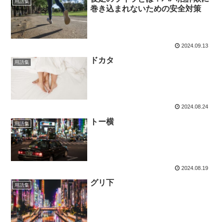
用語集
巻き込まれないための安全対策
2024.09.13
ドカタ
用語集
2024.08.24
トー横
用語集
2024.08.19
グリ下
用語集