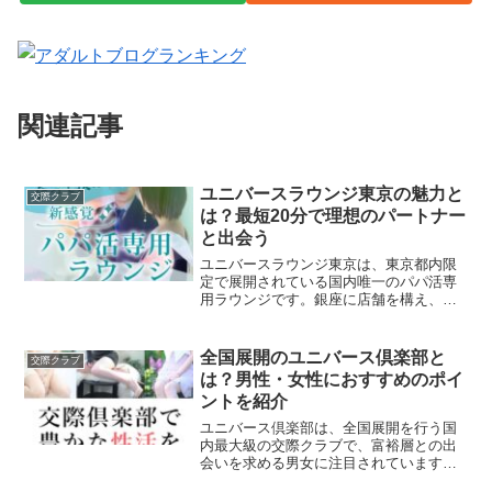
関連記事
ユニバースラウンジ東京の魅力と
交際クラブ
は？最短20分で理想のパートナー
と出会う
ユニバースラウンジ東京は、東京都内限
定で展開されている国内唯一のパパ活専
用ラウンジです。銀座に店舗を構え、マ
ッチング数はすでに1000組を突破してお
り、パパ活を求める男女にとって理想的
な出会いの場となっています。完全店舗
全国展開のユニバース倶楽部と
交際クラブ
型で、最短20分でデ...
は？男性・女性におすすめのポイ
ントを紹介
ユニバース倶楽部は、全国展開を行う国
内最大級の交際クラブで、富裕層との出
会いを求める男女に注目されています。
高いプライバシー保護と充実したサポー