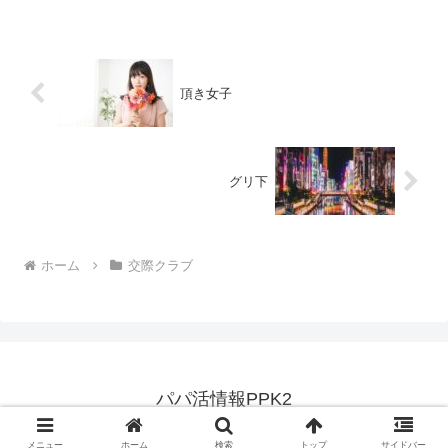
ト体制により、安心して理想のパートナ
ーと出会える場所として、多くの利用者
から支持を集めています。...
頂き女子
グリ下
ホーム
交際クラブ
パパ活情報PPK2
© 2024 パパ活情報PPK2.
メニュー
ホーム
検索
トップ
サイドバー